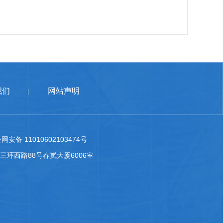
我们
网站声明
|
网安备 11010602103474号
台区南三环西路88号春岚大厦6006室