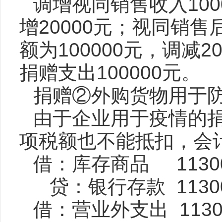
调增视同销售收入
100
增
20000
元；视同销售
额为
100000
元，调减
2
捐赠支出
100000
元。
捐赠②外购货物用于
由于企业用于疫情的
项税额也不能抵扣，会
借：库存商品
1130
贷：银行存款
1130
借：营业外支出
113