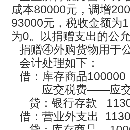
成本
80000
元，调增
20
93000
元，税收金额为
1
为
0
。以捐赠支出的公
捐赠④外购货物用于
会计处理如下：
借：库存商品
100000
应交税费——应
贷：银行存款
113
借：营业外支出
113
贷：库存商品
100