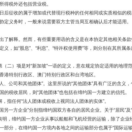
所得税外还包括营业税。
后征收的属于增加或代替现行税种的任何相同或实质相似的税
协定义务时，一般来说需要双方主管当局互相确认后才能适用。
解释。然而，有些重要用语的含义是在本协定其他相关条款中加
义，如“股息”、“利息”、“特许权使用费”等，则分别在其所属
（二）项是对“新加坡”一语的定义，意在规定协定适用的地理
香港特别行政区、澳门特别行政区和台湾地区。
人、公司和其他团体”。这里所说的“其他团体”具有广泛的含义
国的税收居民，则“其他团体”也包括在缔约国一方建立的信托。
，指任何“法人团体或税收上视同法人团体的实体”。
另一方企业”分别指缔约国双方各自的居民企业。关于“居民”及
表明，缔约国一方企业从事以船舶和飞机经营的运输，除了企业
一部分，在缔约国一方境内各地之间的运输部分也属于“国际运输