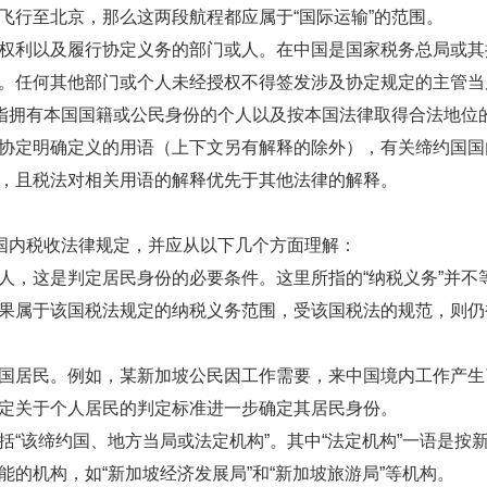
飞行至北京，那么这两段航程都应属于“国际运输”的范围。
利以及履行协定义务的部门或人。在中国是国家税务总局或其
。任何其他部门或个人未经授权不得签发涉及协定规定的主管当
指拥有本国国籍或公民身份的个人以及按本国法律取得合法地位
定明确定义的用语（上下文另有解释的除外），有关缔约国国
，且税法对相关用语的解释优先于其他法律的解释。
国内税收法律规定，并应从以下几个方面理解：
，这是判定居民身份的必要条件。这里所指的“纳税义务”并不
果属于该国税法规定的纳税义务范围，受该国税法的规范，则仍
居民。例如，某新加坡公民因工作需要，来中国境内工作产生
定关于个人居民的判定标准进一步确定其居民身份。
该缔约国、地方当局或法定机构”。其中“法定机构”一语是按
的机构，如“新加坡经济发展局”和“新加坡旅游局”等机构。