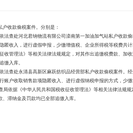
私户收款偷税案件。分别是：
查处河北君纳物流有限公司滦南第一加油加气站私户收款偷税案件
匿收入，进行虚假申报，少缴增值税、企业所得税等税费共计328.
收管理法》等相关法律法规规定，对其作出追缴税费款、加收滞纳
追缴入库。
查处永清县高新区麻跃纺织品经营部私户收款偷税案件。经查，2
行账户收取销售款项隐匿收入、进行虚假纳税申报的方式，少缴增
二稽查局依据《中华人民共和国税收征收管理法》等相关法律法规
费款、滞纳金及罚款均已全部追缴入库。