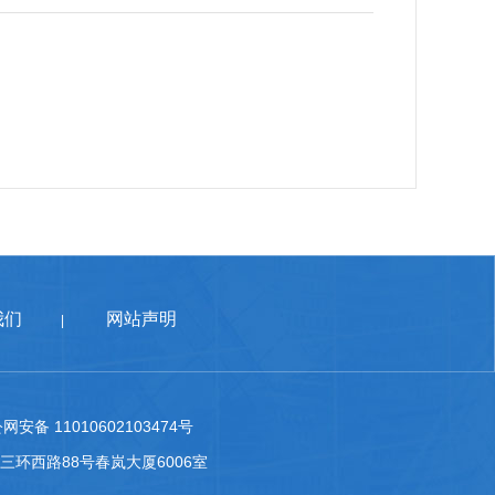
我们
网站声明
|
网安备 11010602103474号
台区南三环西路88号春岚大厦6006室